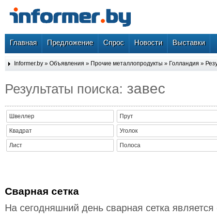
Главная
Предложение
Спрос
Новости
Выставки
Informer.by
»
Объявления
»
Прочие металлопродукты
»
Голландия
» Резу
завес
Результаты поиска:
Швеллер
Прут
Квадрат
Уголок
Лист
Полоса
Сварная сетка
На сегодняшний день сварная сетка является