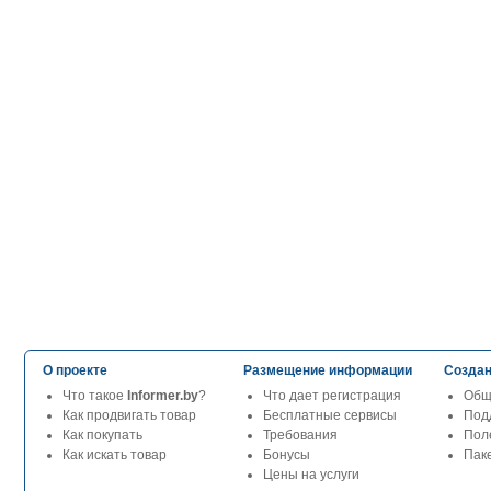
О проекте
Размещение информации
Создан
Что такое
Informer.by
?
Что дает регистрация
Общ
Как продвигать товар
Бесплатные сервисы
Под
Как покупать
Требования
Пол
Как искать товар
Бонусы
Паке
Цены на услуги