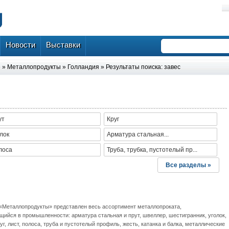
Новости
Выставки
е
»
Металлопродукты
»
Голландия
» Результаты поиска: завес
ут
Круг
лок
Арматура стальная...
лоса
Труба, трубка, пустотелый пр...
Все разделы »
 «Металлопродукты» представлен весь ассортимент металлопроката,
щийся в промышленности: арматура стальная и прут, швеллер, шестигранник, уголок,
руг, лист, полоса, труба и пустотелый профиль, жесть, катанка и балка, металлические