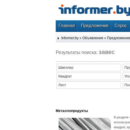
Главная
Предложение
Спрос
Informer.by
»
Объявления
»
Предложени
завес
Результаты поиска:
Швеллер
Пр
Квадрат
Уго
Лист
По
Металлопродукты
В разделе
использую
квадрат, к