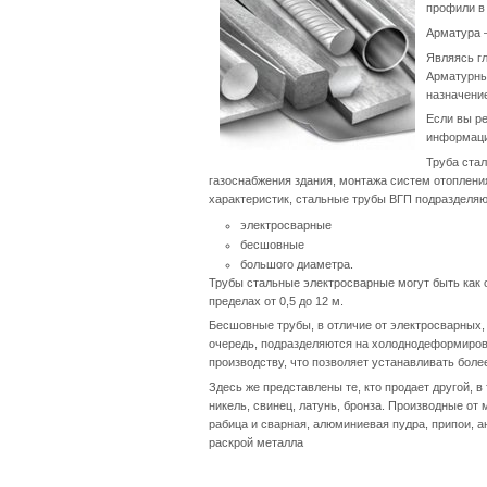
профили в
Арматура –
Являясь г
Арматурны
назначени
Если вы р
информаци
Труба ста
газоснабжения здания, монтажа систем отоплени
характеристик, стальные трубы ВГП подразделяю
электросварные
бесшовные
большого диаметра.
Трубы стальные электросварные могут быть как о
пределах от 0,5 до 12 м.
Бесшовные трубы, в отличие от электросварных, 
очередь, подразделяются на холоднодеформиров
производству, что позволяет устанавливать боле
Здесь же представлены те, кто продает другой, 
никель, свинец, латунь, бронза. Производные от
рабица и сварная, алюминиевая пудра, припои, ан
раскрой металла