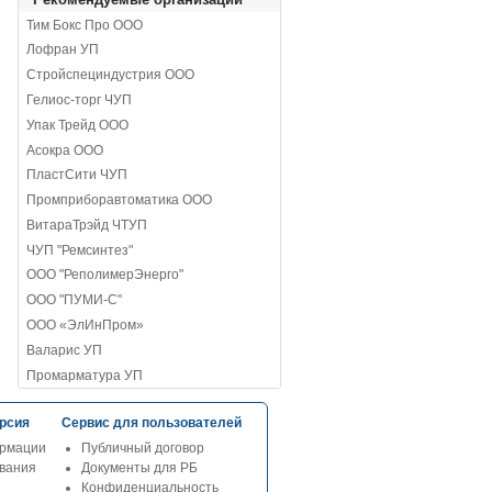
Тим Бокс Про ООО
Лофран УП
Стройспециндустрия ООО
Гелиос-торг ЧУП
Упак Трейд ООО
Асокра ООО
ПластСити ЧУП
Промприборавтоматика ООО
ВитараТрэйд ЧТУП
ЧУП "Ремсинтез"
ООО "РеполимерЭнерго"
ООО "ПУМИ-С"
ООО «ЭлИнПром»
Валарис УП
Промарматура УП
рсия
Сервис для пользователей
рмации
Публичный договор
ования
Документы для РБ
Конфиденциальность