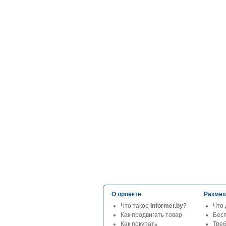
О проекте
Размещ
Что такое
Informer.by
?
Что 
Как продвигать товар
Бес
Как покупать
Тре