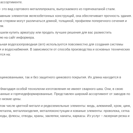
 ассортименте.
 это вид сортового металлопроката, выпускаемого из горячекатаной стали.
лавным элементом железобетонных конструкций, она обеспечивает прочность здания.
е стержни могут различаться длиной, толщиной, профилем поперечного сечения и
ем.
ешили купить арматуру или продать лучшее решения для вас разместить
ю на сайт информера.
льная водогазопроводная (вгп) используется повсеместно для создания системы
я и водоснабжения. В зависимости от способа производства и основных технических
тся на:
цинкованными, так и без защитного цинкового покрытия. Их длина находится в
благодаря особой технологии изготовления не имеют сварного шва. Они, в свою
анные и горячедеформированные. Представлен широкий ассортимент от заводов по
е низкие цены.
в том числе цветной металл и редкоземельные элементы: медь, алюминий, хром, цинк,
 металла, металлоизделия, металлоконстукции и кованые элементы: проволока, сетка
оды, флюсы, отводы, краны, заклепки, канаты, каркасы. Из услуг – лазерная резка и