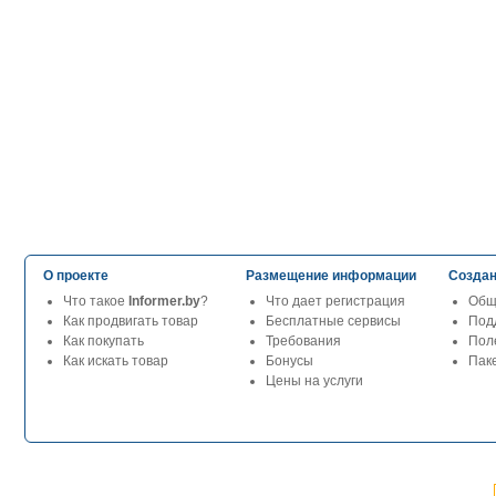
О проекте
Размещение информации
Создан
Что такое
Informer.by
?
Что дает регистрация
Общ
Как продвигать товар
Бесплатные сервисы
Под
Как покупать
Требования
Пол
Как искать товар
Бонусы
Паке
Цены на услуги