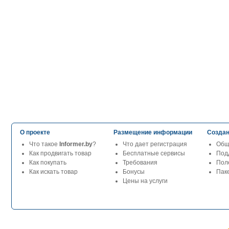
О проекте
Размещение информации
Создан
Что такое
Informer.by
?
Что дает регистрация
Общ
Как продвигать товар
Бесплатные сервисы
Под
Как покупать
Требования
Пол
Как искать товар
Бонусы
Паке
Цены на услуги