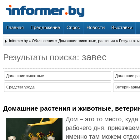
Главная
Предложение
Спрос
Новости
Выставки
Informer.by
»
Объявления
»
Домашние животные, растения
» Результаты
завес
Результаты поиска:
Домашние животные
Домашние ра
Средства ухода
Ветеринарные
Домашние растения и животные, ветери
Дом – это то место, куд
рабочего дня, приезжаем
именно там можем отдох