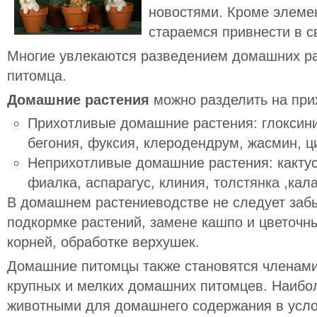
новостями. Кроме элеме
стараемся привнести в с
Многие увлекаются разведением домашних ра
питомца.
Домашние растения
можно разделить на при
Прихотливые
домашние растения: глоксини
бегония, фуксия, клеродендрум, жасмин, ц
Неприхотливые
домашние растения: кактус
фиалка, аспарагус, клиния, толстянка ,кал
В домашнем растениеводстве не следует заб
подкормке растений, замене кашпо и цветочн
корней, обработке верхушек.
Домашние питомцы также становятся членам
крупных и мелких домашних питомцев. Наиб
животными для домашнего содержания в усло