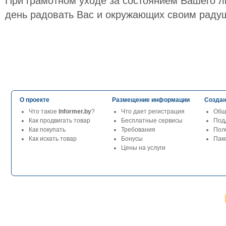
При грамотном уходе за состоянием Вашего л
день радовать Вас и окружающих своим раду
О проекте
Размещение информации
Создан
Что такое
Informer.by
?
Что дает регистрация
Общ
Как продвигать товар
Бесплатные сервисы
Под
Как покупать
Требования
Пол
Как искать товар
Бонусы
Паке
Цены на услуги