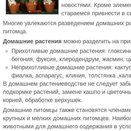
новостями. Кроме элеме
стараемся привнести в с
Многие увлекаются разведением домашних ра
питомца.
Домашние растения
можно разделить на при
Прихотливые
домашние растения: глоксини
бегония, фуксия, клеродендрум, жасмин, ц
Неприхотливые
домашние растения: кактус
фиалка, аспарагус, клиния, толстянка ,кал
В домашнем растениеводстве не следует заб
подкормке растений, замене кашпо и цветочн
корней, обработке верхушек.
Домашние питомцы также становятся членам
крупных и мелких домашних питомцев. Наиб
животными для домашнего содержания в усло