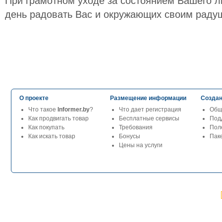
При грамотном уходе за состоянием Вашего л
день радовать Вас и окружающих своим раду
О проекте
Размещение информации
Создан
Что такое
Informer.by
?
Что дает регистрация
Общ
Как продвигать товар
Бесплатные сервисы
Под
Как покупать
Требования
Пол
Как искать товар
Бонусы
Паке
Цены на услуги