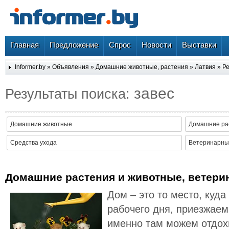
Главная
Предложение
Спрос
Новости
Выставки
Informer.by
»
Объявления
»
Домашние животные, растения
»
Латвия
» Ре
завес
Результаты поиска:
Домашние животные
Домашние ра
Средства ухода
Ветеринарные
Домашние растения и животные, ветери
Дом – это то место, куд
рабочего дня, приезжаем
именно там можем отдох