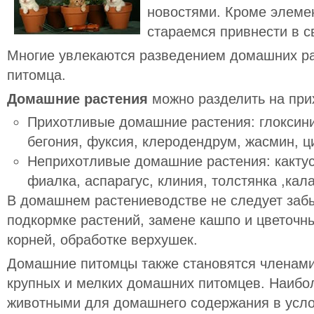
новостями. Кроме элеме
стараемся привнести в с
Многие увлекаются разведением домашних ра
питомца.
Домашние растения
можно разделить на при
Прихотливые
домашние растения: глоксини
бегония, фуксия, клеродендрум, жасмин, ц
Неприхотливые
домашние растения: кактус
фиалка, аспарагус, клиния, толстянка ,кал
В домашнем растениеводстве не следует заб
подкормке растений, замене кашпо и цветочн
корней, обработке верхушек.
Домашние питомцы также становятся членам
крупных и мелких домашних питомцев. Наиб
животными для домашнего содержания в усло