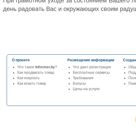
При грамотном уходе за состоянием Вашего л
день радовать Вас и окружающих своим раду
О проекте
Размещение информации
Создан
Что такое
Informer.by
?
Что дает регистрация
Общ
Как продвигать товар
Бесплатные сервисы
Под
Как покупать
Требования
Пол
Как искать товар
Бонусы
Паке
Цены на услуги