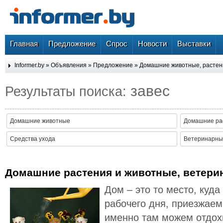
Главная
Предложение
Спрос
Новости
Выставки
Informer.by
»
Объявления
»
Предложение
»
Домашние животные, расте
завес
Результаты поиска:
Домашние животные
Домашние ра
Средства ухода
Ветеринарные
Домашние растения и животные, ветери
Дом – это то место, куд
рабочего дня, приезжаем
именно там можем отдох