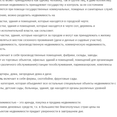
ть может принадлежать как одному человеку, так и группе лиц, и даже коллективу.
венная недвижимость принадлежит государству и контроль за ее состоянием
яется при помощи государственных коммунальных, пожарных и санитарных служб.
ению, можно разделить недвижимость на
стки, здания и помещения, которые находятся в городской черте.
тки, здания и помещения, которые находятся в черте сел, деревень и
исполнительной власти, как сельсовет.
астки, здания, которые находятся за городом и могут как принадлежать к жилому
являться местом сезонного проживания (дачи и дачные и садовые участки).
едвижимость, производственную недвижимость, коммерческую недвижимость,
сть.
лючает в себя производственные помещения, фабрики, склады, заводы.
т из торговых объектов, офисных зданий и помещений, помещений для организации
и различного обслуживания(станции техобслуживания, парикмахерские, комплексы
ртиры, дома, загородные дома и дачи.
ть
включает в себя фермы, скотобойни, фруктовые сады.
а категория, которая объединяет все остальные специальные объекты недвижимости с
ы, детские сады, больницы, здания, где находятся органы различных уровней
ижимостью – это аренда, покупка и продажа недвижимости.
ием денежных средств, т.к. в большинстве благополучных стран цены на
ъектом недвижимости придает уверенности в завтрашнем дне.