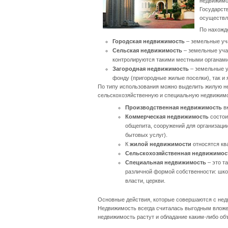
недвижимос
Государст
осуществл
По нахожд
Городская недвижимость
– земельные уча
Сельская недвижимость
– земельные учас
контролируются такими местными органами 
Загородная недвижимость
– земельные уч
фонду (пригородные жилые поселки), так и 
По типу использования можно выделить жилую н
сельскохозяйственную и специальную недвижимо
Производственная недвижимость
вк
Коммерческая недвижимость
состои
общепита, сооружений для организаци
бытовых услуг).
К
жилой недвижимости
относятся ква
Сельскохозяйственная недвижимос
Специальная недвижимость
– это т
различной формой собственности: школ
власти, церкви.
Основные действия, которые совершаются с недв
Недвижимость всегда считалась выгодным вложен
недвижимость растут и обладание каким-либо об