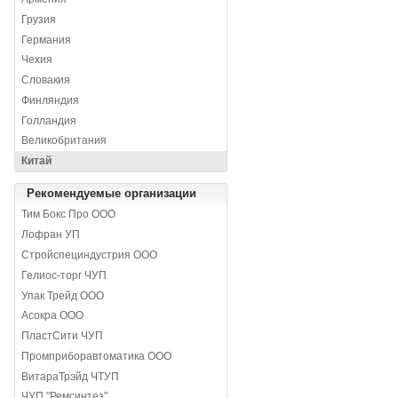
Грузия
Германия
Чехия
Словакия
Финляндия
Голландия
Великобритания
Китай
Рекомендуемые организации
Тим Бокс Про ООО
Лофран УП
Стройспециндустрия ООО
Гелиос-торг ЧУП
Упак Трейд ООО
Асокра ООО
ПластСити ЧУП
Промприборавтоматика ООО
ВитараТрэйд ЧТУП
ЧУП "Ремсинтез"