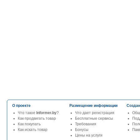
О проекте
Размещение информации
Создан
Что такое
Informer.by
?
Что дает регистрация
Общ
Как продвигать товар
Бесплатные сервисы
Под
Как покупать
Требования
Пол
Как искать товар
Бонусы
Паке
Цены на услуги