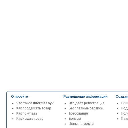
О проекте
Размещение информации
Создан
Что такое
Informer.by
?
Что дает регистрация
Общ
Как продвигать товар
Бесплатные сервисы
Под
Как покупать
Требования
Пол
Как искать товар
Бонусы
Паке
Цены на услуги