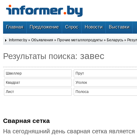
Главная
Предложение
Спрос
Новости
Выставки
Informer.by
»
Объявления
»
Прочие металлопродукты
»
Беларусь
» Резул
завес
Результаты поиска:
Швеллер
Прут
Квадрат
Уголок
Лист
Полоса
Сварная сетка
На сегодняшний день сварная сетка является