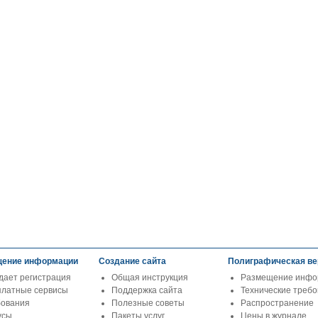
ение информации
Создание сайта
Полиграфическая ве
дает регистрация
Общая инструкция
Размещение инфо
платные сервисы
Поддержка сайта
Технические треб
бования
Полезные советы
Распространение
усы
Пакеты услуг
Цены в журнале