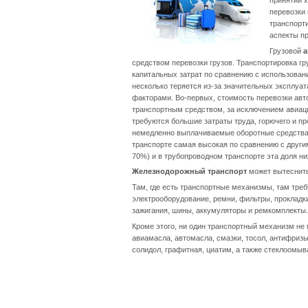
перевозки
транспорти
аспекты пр
Грузовой
а
средством перевозки грузов. Транспортировка 
капитальных затрат по сравнению с использован
несколько теряется из-за значительных эксплуа
факторами. Во-первых, стоимость перевозки авт
транспортным средством, за исключением авиации
требуются большие затраты труда, горючего и пр
немедленно выплачиваемые оборотные средства, т
транспорте самая высокая по сравнению с другим
70%) и в трубопроводном транспорте эта доля ни
Железнодорожный транспорт
может вытеснить
Там, где есть транспортные механизмы, там тре
электрооборудование, ремни, фильтры, прокладки
зажигания, шины, аккумуляторы и ремкомплекты.
Кроме этого, ни один транспортный механизм не
авиамасла, автомасла, смазки, тосол, антифризы
солидол, графитная, циатим, а также стеклоомы