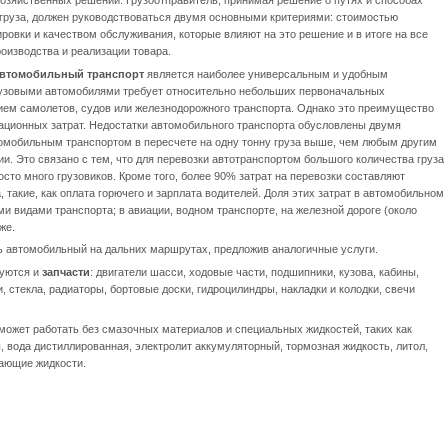
 груза, должен руководствоваться двумя основными критериями: стоимостью
ровки и качеством обслуживания, которые влияют на это решение и в итоге на все
оизводства и реализации товара.
втомобильный транспорт
является наиболее универсальным и удобным
грузовыми автомобилями требует относительно небольших первоначальных
ием самолетов, судов или железнодорожного транспорта. Однако это преимущество
тационных затрат. Недостатки автомобильного транспорта обусловлены двумя
омобильным транспортом в пересчете на одну тонну груза выше, чем любым другим
. Это связано с тем, что для перевозки автотранспортом большого количества груза
осто много грузовиков. Кроме того, более 90% затрат на перевозки составляют
акие, как оплата горючего и зарплата водителей. Доля этих затрат в автомобильном
и видами транспорта; в авиации, водном транспорте, на железной дороге (около
же.
 автомобильный на дальних маршрутах, предложив аналогичные услуги.
буются и
запчасти
: двигатели шасси, ходовые части, подшипники, кузова, кабины,
, стекла, радиаторы, бортовые доски, гидроцилиндры, накладки и колодки, свечи
 может работать без смазочных материалов и специальных жидкостей, таких как
, вода дистиллированная, электролит аккумуляторный, тормозная жидкость, литол,
вающие жидкости.