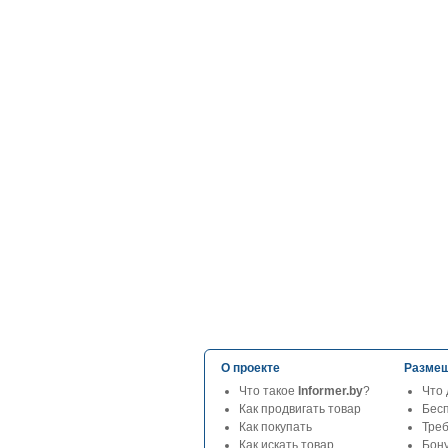
О проекте
Размещ
Что такое
Informer.by
?
Что 
Как продвигать товар
Бес
Как покупать
Тре
Как искать товар
Бон