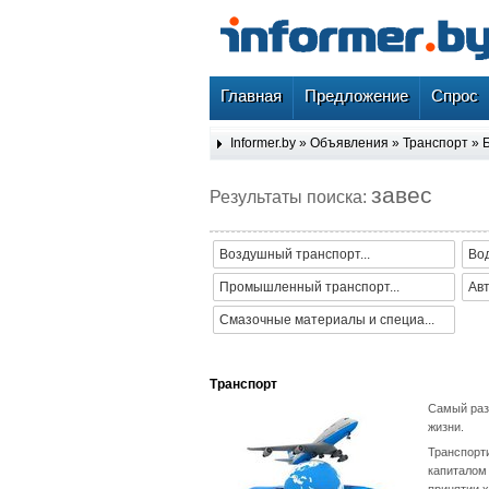
Главная
Предложение
Спрос
Informer.by
»
Объявления
»
Транспорт
»
завес
Результаты поиска:
Воздушный транспорт...
Во
Промышленный транспорт...
Ав
Смазочные материалы и специа...
Транспорт
Самый раз
жизни.
Транспорти
капиталом
принятии 