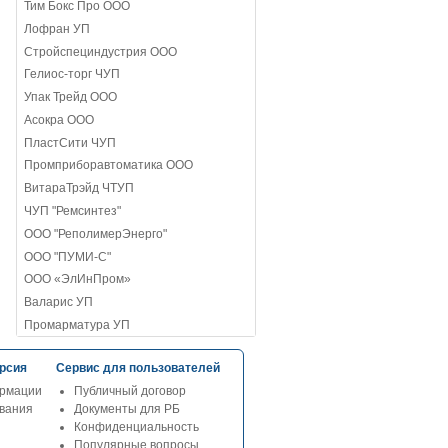
Тим Бокс Про ООО
Лофран УП
Стройспециндустрия ООО
Гелиос-торг ЧУП
Упак Трейд ООО
Асокра ООО
ПластСити ЧУП
Промприборавтоматика ООО
ВитараТрэйд ЧТУП
ЧУП "Ремсинтез"
ООО "РеполимерЭнерго"
ООО "ПУМИ-С"
ООО «ЭлИнПром»
Валарис УП
Промарматура УП
рсия
Сервис для пользователей
рмации
Публичный договор
ования
Документы для РБ
Конфиденциальность
Популярные вопросы