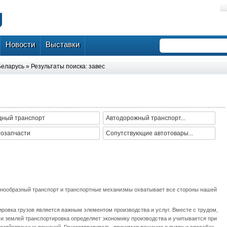
Новости
Выставки
Беларусь
» Результаты поиска: завес
дный транспорт
Автодорожный транспорт...
тозапчасти
Сопутствующие автотовары...
нообразный транспорт и транспортные механизмы охватывает все стороны нашей
ровка грузов является важным элементом производства и услуг. Вместе с трудом,
 и землей транспортировка определяет экономику производства и учитывается при
хозяйственных решений. Грузоотправитель, принимая решение о путях и способах