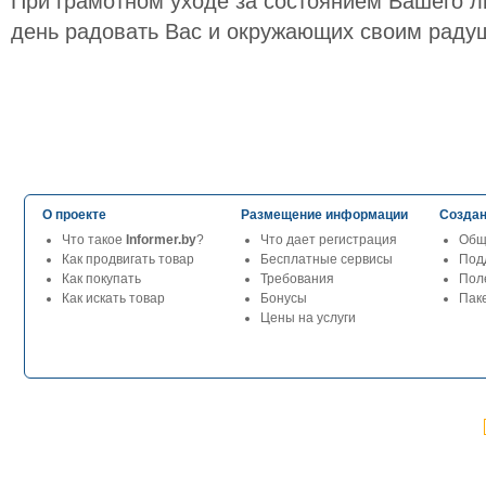
При грамотном уходе за состоянием Вашего л
день радовать Вас и окружающих своим раду
О проекте
Размещение информации
Создан
Что такое
Informer.by
?
Что дает регистрация
Общ
Как продвигать товар
Бесплатные сервисы
Под
Как покупать
Требования
Пол
Как искать товар
Бонусы
Паке
Цены на услуги