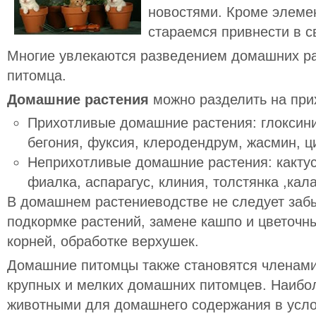
новостями. Кроме элеме
стараемся привнести в с
Многие увлекаются разведением домашних ра
питомца.
Домашние растения
можно разделить на при
Прихотливые
домашние растения: глоксини
бегония, фуксия, клеродендрум, жасмин, ц
Неприхотливые
домашние растения: кактус
фиалка, аспарагус, клиния, толстянка ,кал
В домашнем растениеводстве не следует заб
подкормке растений, замене кашпо и цветочн
корней, обработке верхушек.
Домашние питомцы также становятся членам
крупных и мелких домашних питомцев. Наиб
животными для домашнего содержания в усло