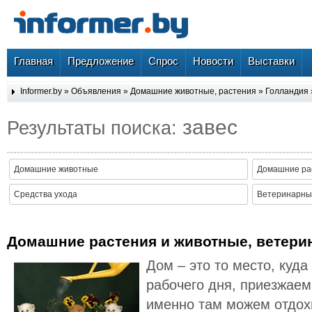
Главная
Предложение
Спрос
Новости
Выставки
Informer.by
»
Объявления
»
Домашние животные, растения
»
Голландия
завес
Результаты поиска:
Домашние животные
Домашние ра
Средства ухода
Ветеринарные
Домашние растения и животные, ветери
Дом – это то место, куд
рабочего дня, приезжаем
именно там можем отдох