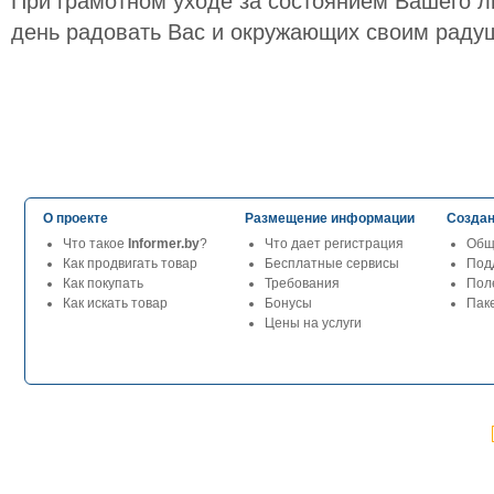
При грамотном уходе за состоянием Вашего л
день радовать Вас и окружающих своим раду
О проекте
Размещение информации
Создан
Что такое
Informer.by
?
Что дает регистрация
Общ
Как продвигать товар
Бесплатные сервисы
Под
Как покупать
Требования
Пол
Как искать товар
Бонусы
Паке
Цены на услуги