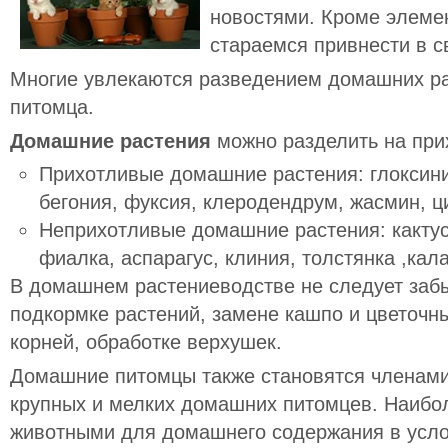
новостями. Кроме элеме
стараемся привнести в с
Многие увлекаются разведением домашних ра
питомца.
Домашние растения
можно разделить на при
Прихотливые
домашние растения: глоксини
бегония, фуксия, клеродендрум, жасмин, ц
Неприхотливые
домашние растения: кактус
фиалка, аспарагус, клиния, толстянка ,кал
В домашнем растениеводстве не следует заб
подкормке растений, замене кашпо и цветочн
корней, обработке верхушек.
Домашние питомцы также становятся членам
крупных и мелких домашних питомцев. Наиб
животными для домашнего содержания в усло