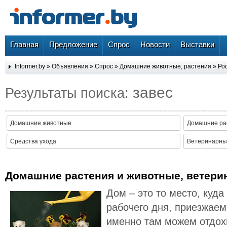
Главная
Предложение
Спрос
Новости
Выставки
Informer.by
»
Объявления
»
Спрос
»
Домашние животные, растения
»
Ро
завес
Результаты поиска:
Домашние животные
Домашние ра
Средства ухода
Ветеринарные
Домашние растения и животные, ветери
Дом – это то место, куд
рабочего дня, приезжаем
именно там можем отдох