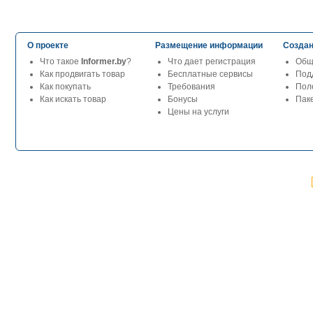
О проекте
Размещение информации
Создан
Что такое
Informer.by
?
Что дает регистрация
Общ
Как продвигать товар
Бесплатные сервисы
Под
Как покупать
Требования
Пол
Как искать товар
Бонусы
Паке
Цены на услуги