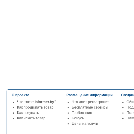
О проекте
Размещение информации
Создан
Что такое
Informer.by
?
Что дает регистрация
Общ
Как продвигать товар
Бесплатные сервисы
Под
Как покупать
Требования
Пол
Как искать товар
Бонусы
Паке
Цены на услуги