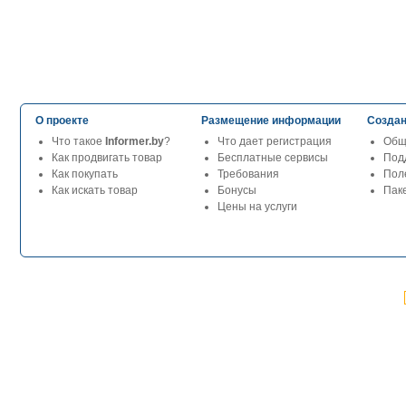
О проекте
Размещение информации
Создан
Что такое
Informer.by
?
Что дает регистрация
Общ
Как продвигать товар
Бесплатные сервисы
Под
Как покупать
Требования
Пол
Как искать товар
Бонусы
Паке
Цены на услуги