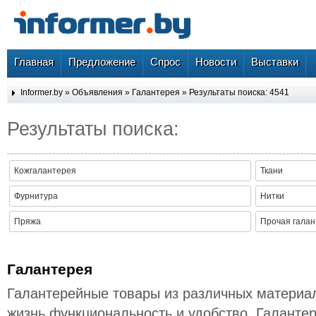
Главная
Предложение
Спрос
Новости
Выставки
Informer.by
»
Объявления
»
Галантерея
» Результаты поиска: 4541
Результаты поиска:
Кожгалантерея
Ткани
Фурнитура
Нитки
Пряжа
Прочая гала
Галантерея
Галантерейные товары из различных материа
жизнь функциональность и удобство. Галанте