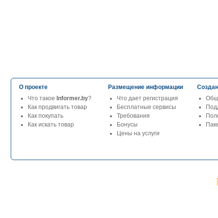
О проекте
Размещение информации
Создан
Что такое
Informer.by
?
Что дает регистрация
Общ
Как продвигать товар
Бесплатные сервисы
Под
Как покупать
Требования
Пол
Как искать товар
Бонусы
Паке
Цены на услуги