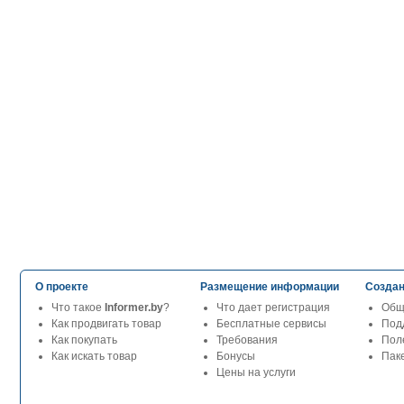
О проекте
Размещение информации
Создан
Что такое
Informer.by
?
Что дает регистрация
Общ
Как продвигать товар
Бесплатные сервисы
Под
Как покупать
Требования
Пол
Как искать товар
Бонусы
Паке
Цены на услуги