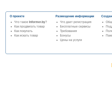
О проекте
Размещение информации
Создан
Что такое
Informer.by
?
Что дает регистрация
Общ
Как продвигать товар
Бесплатные сервисы
Под
Как покупать
Требования
Пол
Как искать товар
Бонусы
Паке
Цены на услуги