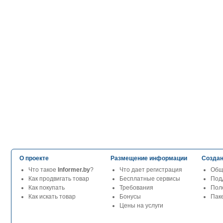
О проекте
Размещение информации
Создан
Что такое
Informer.by
?
Что дает регистрация
Общ
Как продвигать товар
Бесплатные сервисы
Под
Как покупать
Требования
Пол
Как искать товар
Бонусы
Паке
Цены на услуги