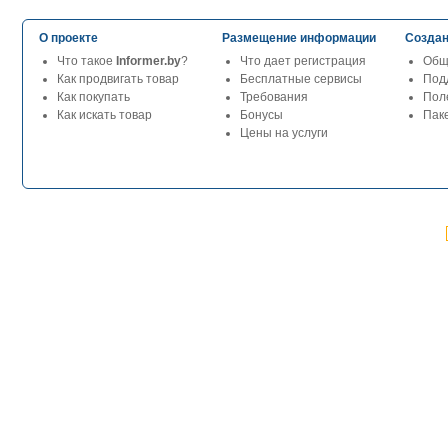
О проекте
Размещение информации
Создан
Что такое
Informer.by
?
Что дает регистрация
Общ
Как продвигать товар
Бесплатные сервисы
Под
Как покупать
Требования
Пол
Как искать товар
Бонусы
Паке
Цены на услуги