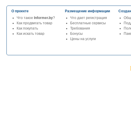
О проекте
Размещение информации
Создан
Что такое
Informer.by
?
Что дает регистрация
Общ
Как продвигать товар
Бесплатные сервисы
Под
Как покупать
Требования
Пол
Как искать товар
Бонусы
Паке
Цены на услуги