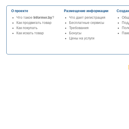
О проекте
Размещение информации
Создан
Что такое
Informer.by
?
Что дает регистрация
Общ
Как продвигать товар
Бесплатные сервисы
Под
Как покупать
Требования
Пол
Как искать товар
Бонусы
Паке
Цены на услуги