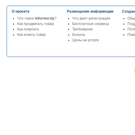
О проекте
Размещение информации
Создан
Что такое
Informer.by
?
Что дает регистрация
Общ
Как продвигать товар
Бесплатные сервисы
Под
Как покупать
Требования
Пол
Как искать товар
Бонусы
Паке
Цены на услуги