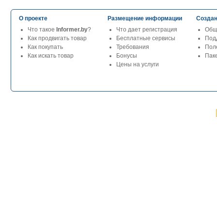
О проекте
Размещение информации
Создан
Что такое
Informer.by
?
Что дает регистрация
Общ
Как продвигать товар
Бесплатные сервисы
Под
Как покупать
Требования
Пол
Как искать товар
Бонусы
Паке
Цены на услуги