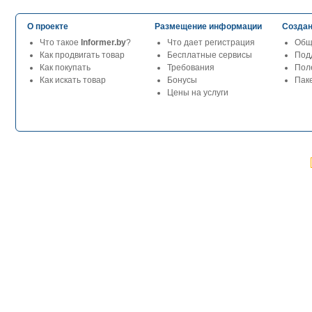
О проекте
Размещение информации
Создан
Что такое
Informer.by
?
Что дает регистрация
Общ
Как продвигать товар
Бесплатные сервисы
Под
Как покупать
Требования
Пол
Как искать товар
Бонусы
Паке
Цены на услуги