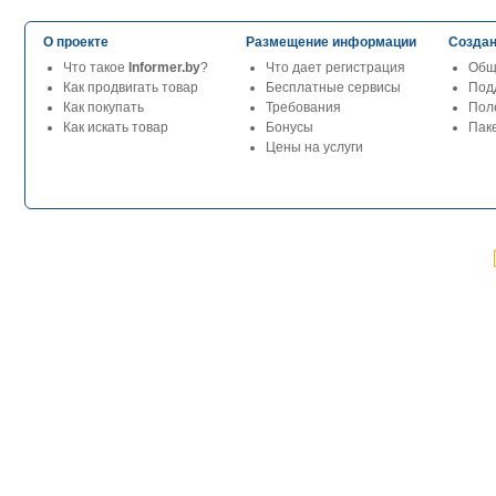
О проекте
Размещение информации
Создан
Что такое
Informer.by
?
Что дает регистрация
Общ
Как продвигать товар
Бесплатные сервисы
Под
Как покупать
Требования
Пол
Как искать товар
Бонусы
Паке
Цены на услуги