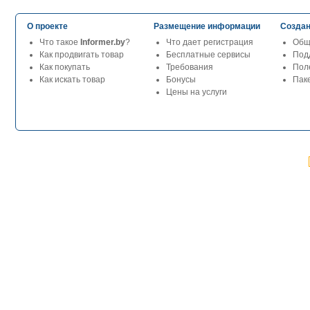
О проекте
Размещение информации
Создан
Что такое
Informer.by
?
Что дает регистрация
Общ
Как продвигать товар
Бесплатные сервисы
Под
Как покупать
Требования
Пол
Как искать товар
Бонусы
Паке
Цены на услуги