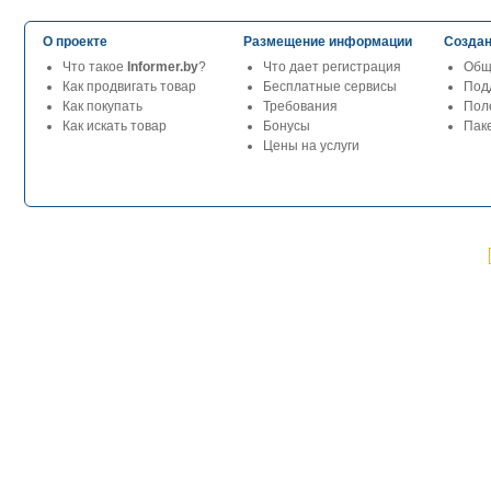
О проекте
Размещение информации
Создан
Что такое
Informer.by
?
Что дает регистрация
Общ
Как продвигать товар
Бесплатные сервисы
Под
Как покупать
Требования
Пол
Как искать товар
Бонусы
Паке
Цены на услуги