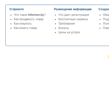
О проекте
Размещение информации
Создан
Что такое
Informer.by
?
Что дает регистрация
Общ
Как продвигать товар
Бесплатные сервисы
Под
Как покупать
Требования
Пол
Как искать товар
Бонусы
Паке
Цены на услуги