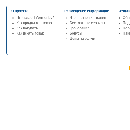
О проекте
Размещение информации
Создан
Что такое
Informer.by
?
Что дает регистрация
Общ
Как продвигать товар
Бесплатные сервисы
Под
Как покупать
Требования
Пол
Как искать товар
Бонусы
Паке
Цены на услуги