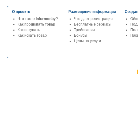
О проекте
Размещение информации
Создан
Что такое
Informer.by
?
Что дает регистрация
Общ
Как продвигать товар
Бесплатные сервисы
Под
Как покупать
Требования
Пол
Как искать товар
Бонусы
Паке
Цены на услуги