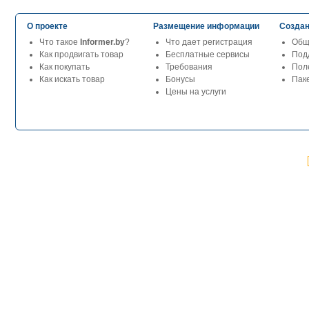
О проекте
Размещение информации
Создан
Что такое
Informer.by
?
Что дает регистрация
Общ
Как продвигать товар
Бесплатные сервисы
Под
Как покупать
Требования
Пол
Как искать товар
Бонусы
Паке
Цены на услуги