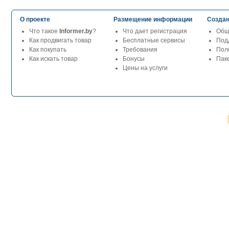
О проекте
Размещение информации
Создан
Что такое
Informer.by
?
Что дает регистрация
Общ
Как продвигать товар
Бесплатные сервисы
Под
Как покупать
Требования
Пол
Как искать товар
Бонусы
Паке
Цены на услуги