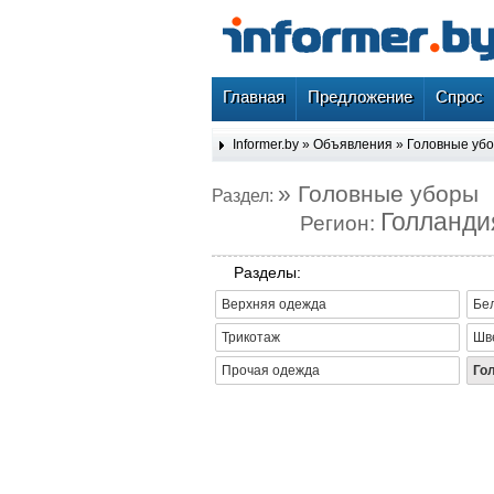
Главная
Предложение
Спрос
Informer.by
»
Объявления
»
Головные уб
» Головные уборы
Раздел:
Голланди
Регион:
Разделы:
Верхняя одежда
Бе
Трикотаж
Шв
Прочая одежда
Го