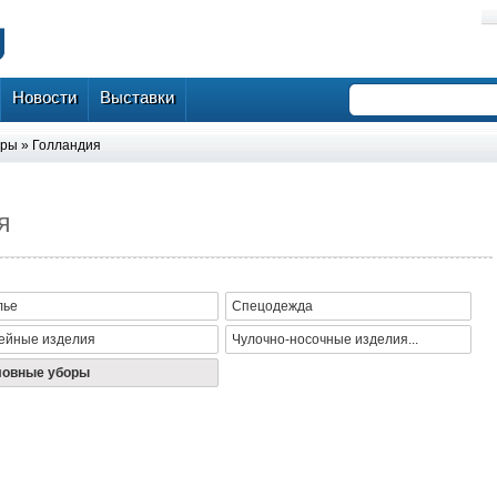
Новости
Выставки
оры
»
Голландия
я
лье
Спецодежда
ейные изделия
Чулочно-носочные изделия...
ловные уборы