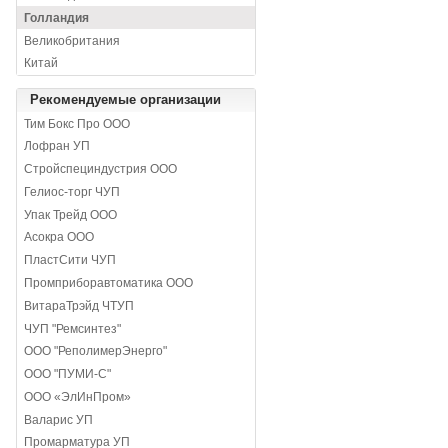
Голландия
Великобритания
Китай
Рекомендуемые организации
Тим Бокс Про ООО
Лофран УП
Стройспециндустрия ООО
Гелиос-торг ЧУП
Упак Трейд ООО
Асокра ООО
ПластСити ЧУП
Промприборавтоматика ООО
ВитараТрэйд ЧТУП
ЧУП "Ремсинтез"
ООО "РеполимерЭнерго"
ООО "ПУМИ-С"
ООО «ЭлИнПром»
Валарис УП
Промарматура УП