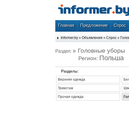
Главная
Предложение
Спрос
Informer.by
»
Объявления
»
Спрос
»
Голо
» Головные уборы
Раздел:
Польша
Регион:
Разделы:
Верхняя одежда
Бе
Трикотаж
Шв
Прочая одежда
Го