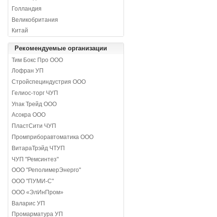
Голландия
Великобритания
Китай
Рекомендуемые организации
Тим Бокс Про ООО
Лофран УП
Стройспециндустрия ООО
Гелиос-торг ЧУП
Упак Трейд ООО
Асокра ООО
ПластСити ЧУП
Промприборавтоматика ООО
ВитараТрэйд ЧТУП
ЧУП "Ремсинтез"
ООО "РеполимерЭнерго"
ООО "ПУМИ-С"
ООО «ЭлИнПром»
Валарис УП
Промарматура УП