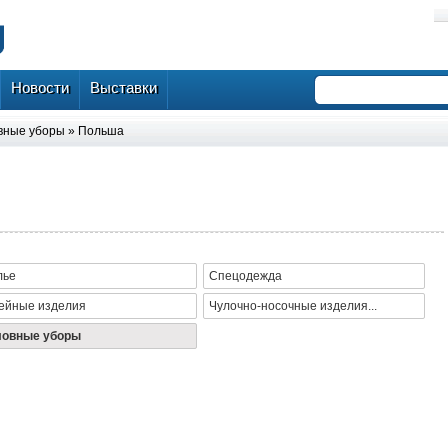
Новости
Выставки
вные уборы
»
Польша
лье
Спецодежда
ейные изделия
Чулочно-носочные изделия...
ловные уборы