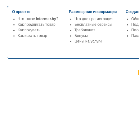
О проекте
Размещение информации
Создан
Что такое
Informer.by
?
Что дает регистрация
Общ
Как продвигать товар
Бесплатные сервисы
Под
Как покупать
Требования
Пол
Как искать товар
Бонусы
Паке
Цены на услуги