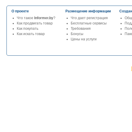
О проекте
Размещение информации
Создан
Что такое
Informer.by
?
Что дает регистрация
Общ
Как продвигать товар
Бесплатные сервисы
Под
Как покупать
Требования
Пол
Как искать товар
Бонусы
Паке
Цены на услуги