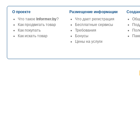
О проекте
Размещение информации
Создан
Что такое
Informer.by
?
Что дает регистрация
Общ
Как продвигать товар
Бесплатные сервисы
Под
Как покупать
Требования
Пол
Как искать товар
Бонусы
Паке
Цены на услуги