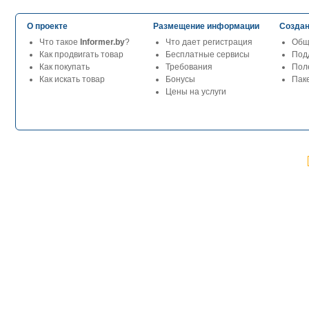
О проекте
Размещение информации
Создан
Что такое
Informer.by
?
Что дает регистрация
Общ
Как продвигать товар
Бесплатные сервисы
Под
Как покупать
Требования
Пол
Как искать товар
Бонусы
Паке
Цены на услуги