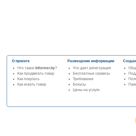
О проекте
Размещение информации
Создан
Что такое
Informer.by
?
Что дает регистрация
Общ
Как продвигать товар
Бесплатные сервисы
Под
Как покупать
Требования
Пол
Как искать товар
Бонусы
Паке
Цены на услуги