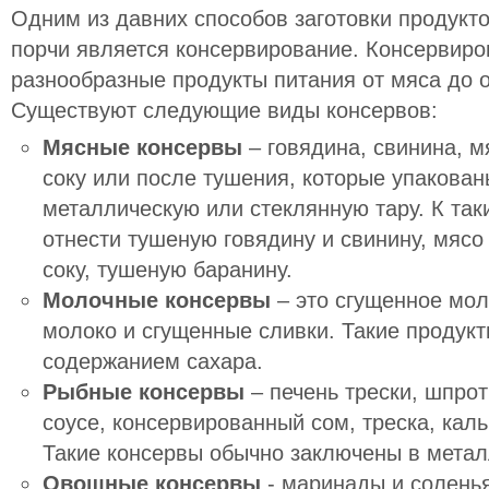
Одним из давних способов заготовки продукт
порчи является консервирование. Консервир
разнообразные продукты питания от мяса до 
Существуют следующие виды консервов:
Мясные консервы
– говядина, свинина, м
соку или после тушения, которые упакован
металлическую или стеклянную тару. К та
отнести тушеную говядину и свинину, мясо
соку, тушеную баранину.
Молочные консервы
– это сгущенное мол
молоко и сгущенные сливки. Такие проду
содержанием сахара.
Рыбные консервы
– печень трески, шпрот
соусе, консервированный сом, треска, кальм
Такие консервы обычно заключены в метал
Овощные консервы
- маринады и соленья