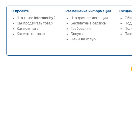
О проекте
Размещение информации
Создан
Что такое
Informer.by
?
Что дает регистрация
Общ
Как продвигать товар
Бесплатные сервисы
Под
Как покупать
Требования
Пол
Как искать товар
Бонусы
Паке
Цены на услуги