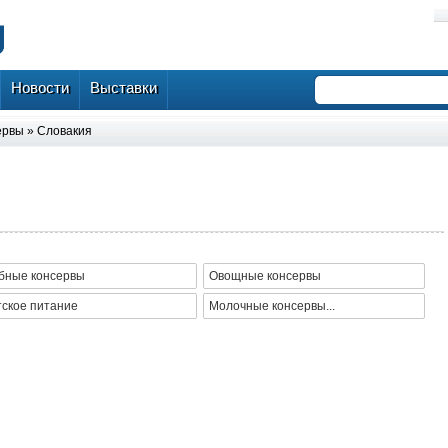
Новости
Выставки
ервы
»
Словакия
ы
бные консервы
Овощные консервы
тское питание
Молочные консервы...