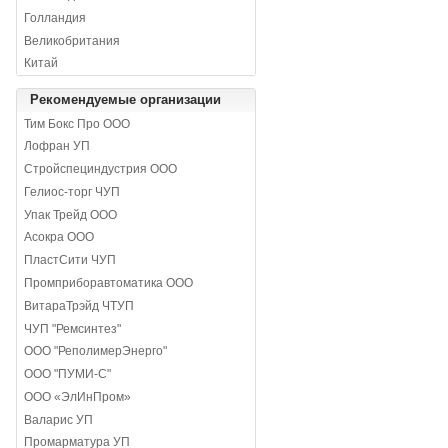
Голландия
Великобритания
Китай
Рекомендуемые организации
Тим Бокс Про ООО
Лофран УП
Стройспециндустрия ООО
Гелиос-торг ЧУП
Упак Трейд ООО
Асокра ООО
ПластСити ЧУП
Промприборавтоматика ООО
ВитараТрэйд ЧТУП
ЧУП "Ремсинтез"
ООО "РеполимерЭнерго"
ООО "ПУМИ-С"
ООО «ЭлИнПром»
Валарис УП
Промарматура УП