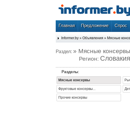
Главная
Предложение
Спрос
Informer.by
»
Объявления
»
Мясные конс
» Мясные консерв
Раздел:
Словакия
Регион:
Разделы:
Мясные консервы
Ры
Фруктовые консервы...
Де
Прочие консервы