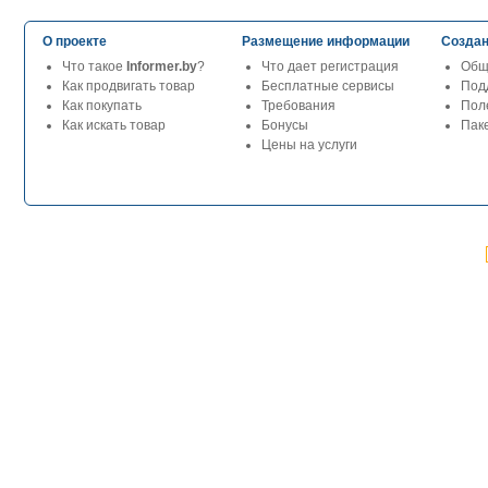
О проекте
Размещение информации
Создан
Что такое
Informer.by
?
Что дает регистрация
Общ
Как продвигать товар
Бесплатные сервисы
Под
Как покупать
Требования
Пол
Как искать товар
Бонусы
Паке
Цены на услуги