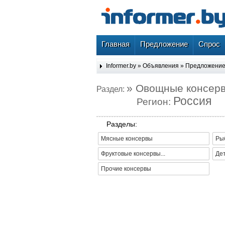
Главная
Предложение
Спрос
Informer.by
»
Объявления
»
Предложени
» Овощные консер
Раздел:
Россия
Регион:
Разделы:
Мясные консервы
Ры
Фруктовые консервы...
Де
Прочие консервы