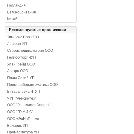
Голландия
Великобритания
Китай
Рекомендуемые организации
Тим Бокс Про ООО
Лофран УП
Стройспециндустрия ООО
Гелиос-торг ЧУП
Упак Трейд ООО
Асокра ООО
ПластСити ЧУП
Промприборавтоматика ООО
ВитараТрэйд ЧТУП
ЧУП "Ремсинтез"
ООО "РеполимерЭнерго"
ООО "ПУМИ-С"
ООО «ЭлИнПром»
Валарис УП
Промарматура УП