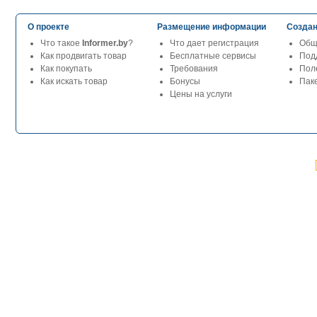
О проекте
Размещение информации
Создан
Что такое
Informer.by
?
Что дает регистрация
Общ
Как продвигать товар
Бесплатные сервисы
Под
Как покупать
Требования
Пол
Как искать товар
Бонусы
Паке
Цены на услуги