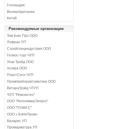
Голландия
Великобритания
Китай
Рекомендуемые организации
Тим Бокс Про ООО
Лофран УП
Стройспециндустрия ООО
Гелиос-торг ЧУП
Упак Трейд ООО
Асокра ООО
ПластСити ЧУП
Промприборавтоматика ООО
ВитараТрэйд ЧТУП
ЧУП "Ремсинтез"
ООО "РеполимерЭнерго"
ООО "ПУМИ-С"
ООО «ЭлИнПром»
Валарис УП
Промарматура УП