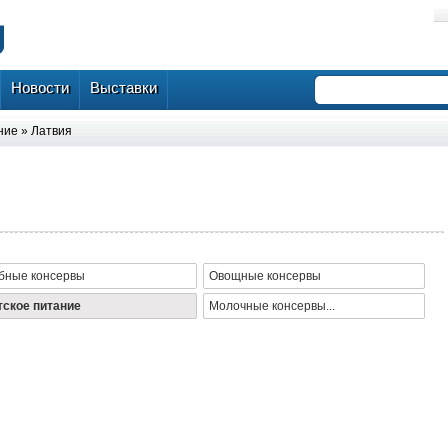
Новости
Выставки
ние
»
Латвия
бные консервы
Овощные консервы
тское питание
Молочные консервы...