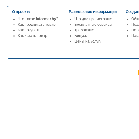
О проекте
Размещение информации
Создан
Что такое
Informer.by
?
Что дает регистрация
Общ
Как продвигать товар
Бесплатные сервисы
Под
Как покупать
Требования
Пол
Как искать товар
Бонусы
Паке
Цены на услуги