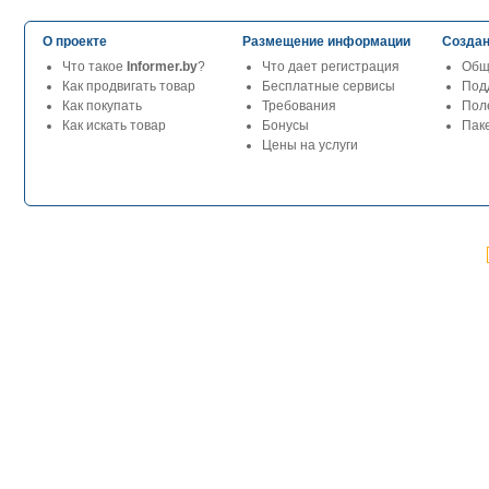
О проекте
Размещение информации
Создан
Что такое
Informer.by
?
Что дает регистрация
Общ
Как продвигать товар
Бесплатные сервисы
Под
Как покупать
Требования
Пол
Как искать товар
Бонусы
Паке
Цены на услуги