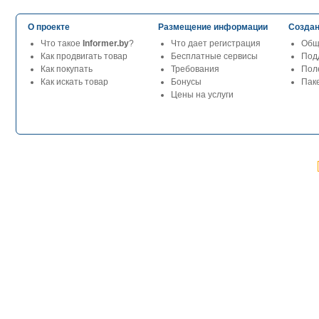
О проекте
Размещение информации
Создан
Что такое
Informer.by
?
Что дает регистрация
Общ
Как продвигать товар
Бесплатные сервисы
Под
Как покупать
Требования
Пол
Как искать товар
Бонусы
Паке
Цены на услуги